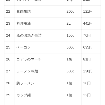
22
豚肉缶詰
200g
121円
23
料理用油
2L
441円
24
魚の照焼き缶詰
155g
76円
25
ベーコン
500g
635円
26
コアラのマーチ
1袋
81円
27
ラーメン乾麺
500g
130円
28
袋ラーメン
1個
16円
29
カップ麺
1個
32円