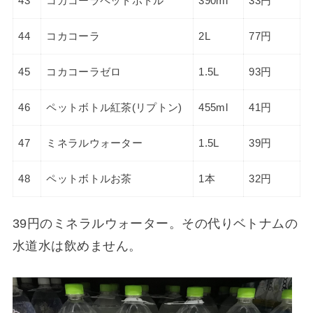
43
コカコーラペットボトル
390ml
33円
44
コカコーラ
2L
77円
45
コカコーラゼロ
1.5L
93円
46
ペットボトル紅茶(リプトン)
455ml
41円
47
ミネラルウォーター
1.5L
39円
48
ペットボトルお茶
1本
32円
39円のミネラルウォーター。その代りベトナムの
水道水は飲めません。