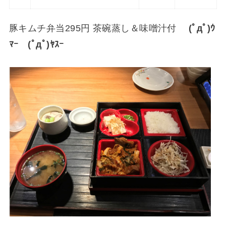
豚キムチ弁当295円 茶碗蒸し＆味噌汁付
(ﾟдﾟ)ｳ
ﾏｰ (ﾟдﾟ)ﾔｽｰ