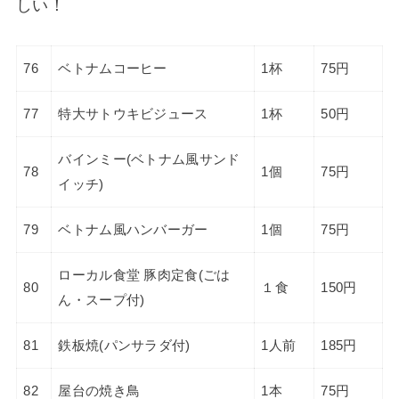
しい！
76
ベトナムコーヒー
1杯
75円
77
特大サトウキビジュース
1杯
50円
バインミー(ベトナム風サンド
78
1個
75円
イッチ)
79
ベトナム風ハンバーガー
1個
75円
ローカル食堂 豚肉定食(ごは
80
１食
150円
ん・スープ付)
81
鉄板焼(パンサラダ付)
1人前
185円
82
屋台の焼き鳥
1本
75円