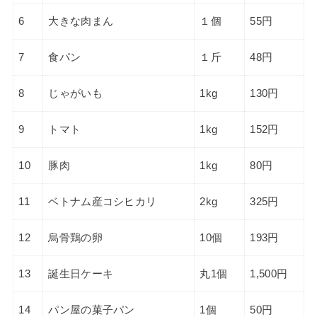
6
大きな肉まん
１個
55円
7
食パン
１斤
48円
8
じゃがいも
1kg
130円
9
トマト
1kg
152円
10
豚肉
1kg
80円
11
ベトナム産コシヒカリ
2kg
325円
12
烏骨鶏の卵
10個
193円
13
誕生日ケーキ
丸1個
1,500円
14
パン屋の菓子パン
1個
50円